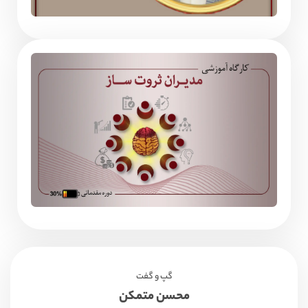
گپ و گفت
محسن متمکن