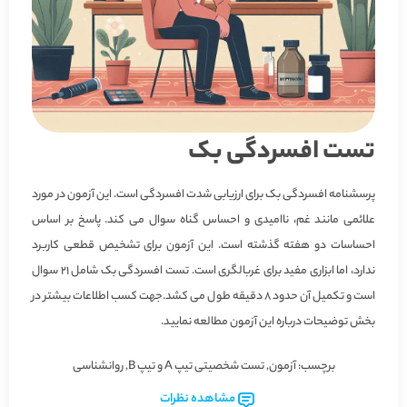
تست افسردگی بک
پرسشنامه افسردگی بک
برای ارزیابی شدت افسردگی است. این آزمون در مورد
علائمی مانند غم، ناامیدی و احساس گناه سوال می کند. پاسخ بر اساس
احساسات دو هفته گذشته است. این آزمون برای تشخیص قطعی کاربرد
ندارد، اما ابزاری مفید برای غربالگری است. تست افسردگی بک شامل 21 سوال
است و تکمیل آن حدود 8 دقیقه طول می کشد.جهت کسب اطلاعات بیشتر در
بخش توضیحات درباره این آزمون مطالعه نمایید.
برچسب:
آزمون
,
تست شخصیتی تیپ A و تیپ B
,
روانشناسی
مشاهده نظرات