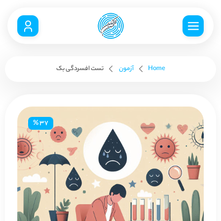
Home
آزمون
تست افسردگی بک
37 %