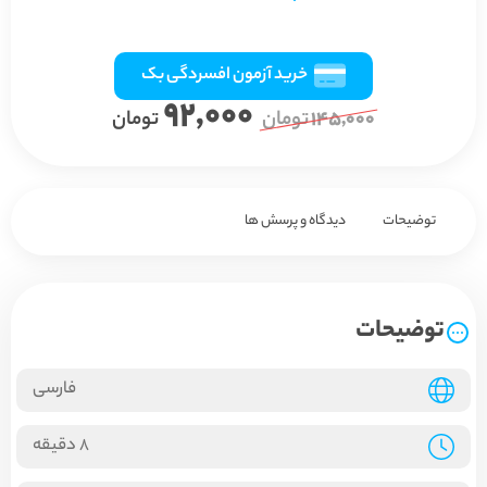
خرید آزمون افسردگی بک
92,000
145,000
تومان
تومان
توضیحات
دیدگاه و پرسش ها
توضیحات
فارسی
8 دقیقه